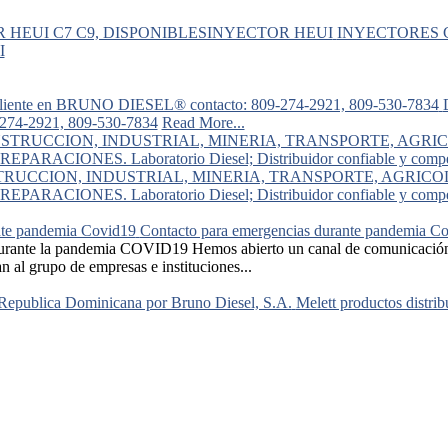
INYECTORES C
I
74-2921, 809-530-7834
Read More...
UCCION, INDUSTRIAL, MINERIA, TRANSPORTE, AGRICOLA,
REPARACIONES. Laboratorio Diesel; Distribuidor confiable y compe
Contacto para emergencias durante pandemia C
ante la pandemia COVID19 Hemos abierto un canal de comunicación pa
n al grupo de empresas e instituciones...
Melett productos distri