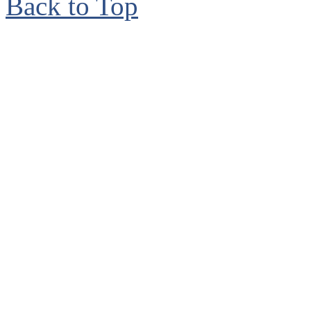
Back to Top
© 2006 - 2017, Bruno
reservados. Ave. Isabel
de Herrera, Santo Dom
Teléfonos: 809-530-787
2