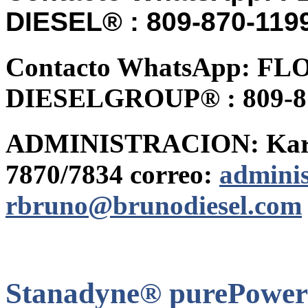
DIESEL® : 809-870-1199
Contacto WhatsApp: F
DIESELGROUP® : 809-870
ADMINISTRACION: Karla 
7870/7834 correo:
admini
rbruno@brunodiesel.com
Stanadyne® purePower