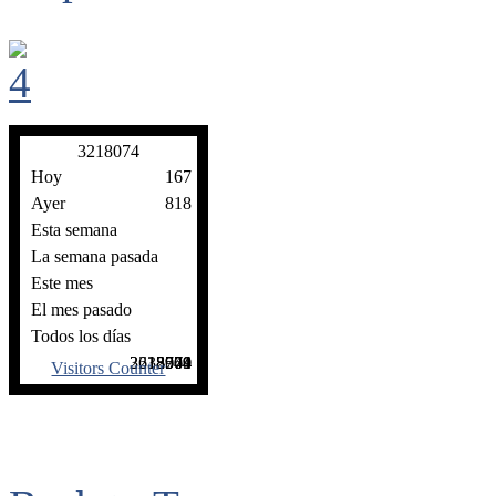
3
2
1
8
0
7
4
Hoy
167
Ayer
818
Esta semana
La semana pasada
Este mes
El mes pasado
Todos los días
2635740
3218074
18571
2969
3504
Visitors Counter