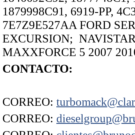
1879998C91, 6919-PP, 4
7E7Z9E527AA FORD SERIE
EXCURSION; NAVISTAR V
MAXXFORCE 5 2007 201
CONTACTO:
CORREO:
turbomack@clar
CORREO:
dieselgroup@br
CORREO:
clientes@brunod