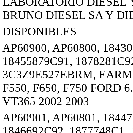
LABORATORIO DIESEL
BRUNO DIESEL SA Y DI
DISPONIBLES
AP60900, AP60800, 18430
18455879C91, 1878281C92
3C3Z9E527EBRM, EARM,
F550, F650, F750 FORD 
VT365 2002 2003
AP60901, AP60801, 18447
1846692C92, 1877748C1, 