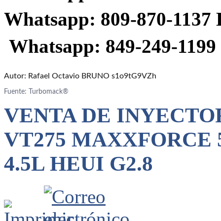
Whatsapp:
809-870-1137
Whatsapp:
849-249-119
Autor: Rafael Octavio BRUNO s1o9tG9VZh
Fuente: Turbomack®
VENTA DE INYECTOR
VT275 MAXXFORCE 5
4.5L HEUI G2.8